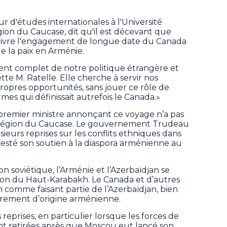
r d'études internationales à l'Université
égion du Caucase, dit qu'il est décevant que
rsuivre l'engagement de longue date du Canada
e la paix en Arménie.
ent complet de notre politique étrangère et
tte M. Ratelle.
Elle cherche à servir nos
 propres opportunités, sans jouer ce rôle de
es qui définissait autrefois le Canada.»
remier ministre annonçant ce voyage n’a pas
la région du Caucase. Le gouvernement Trudeau
ieurs reprises sur les conflits ethniques dans
festé son soutien à la diaspora arménienne au
n soviétique, l’Arménie et l’Azerbaïdjan se
gion du Haut-Karabakh. Le Canada et d’autres
 comme faisant partie de l’Azerbaïdjan, bien
airement d’origine arménienne.
rs reprises, en particulier lorsque les forces de
ont retirées après que Moscou eut lancé son