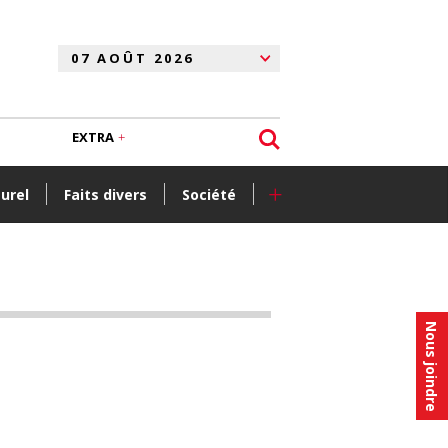
EXTRA
+
turel
Faits divers
Société
Nous joindre