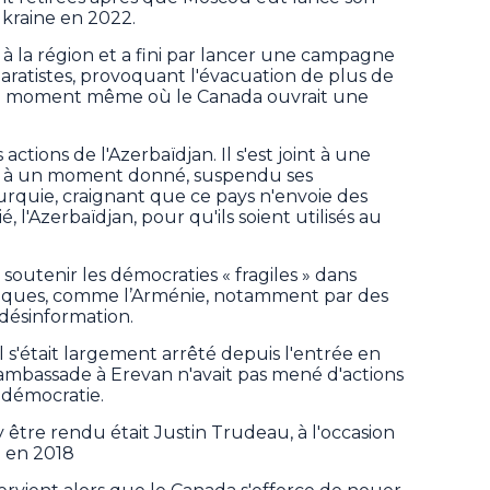
Ukraine en 2022.
s à la région et a fini par lancer une campagne
paratistes, provoquant l'évacuation de plus de
u moment même où le Canada ouvrait une
actions de l'Azerbaïdjan. Il s'est joint à une
 a, à un moment donné, suspendu ses
 Turquie, craignant que ce pays n'envoie des
, l'Azerbaïdjan, pour qu'ils soient utilisés au
outenir les démocraties « fragiles » dans
tiques, comme l’Arménie, notamment par des
a désinformation.
l s'était largement arrêté depuis l'entrée en
'ambassade à Erevan n'avait pas mené d'actions
a démocratie.
y être rendu était Justin Trudeau, à l'occasion
 en 2018