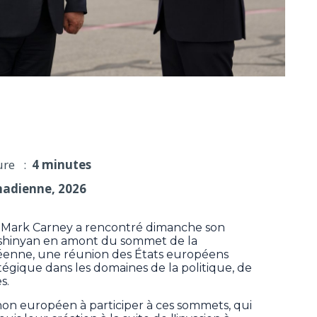
er à un sommet européen sur la sécurité
ure :
4 minutes
nadienne, 2026
 Mark Carney a rencontré dimanche son
shinyan en amont du sommet de la
enne, une réunion des États européens
tégique dans les domaines de la politique, de
s.
non européen à participer à ces sommets, qui