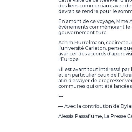
Cette visite de ce week-end int
des liens commerciaux avec des
devrait se rendre pour le somme
En amont de ce voyage, Mme An
événements commémorant le gé
gouvernement turc.
Achim Hurrelmann, codirecteu
l'université Carleton, pense qu
avancer des accords d'approvi
l'Europe.
«Il est avant tout intéressé par
et en particulier ceux de l'U
afin d'essayer de progresser ver
communes qui ont été lancées
---
— Avec la contribution de Dyl
Alessia Passafiume, La Presse 