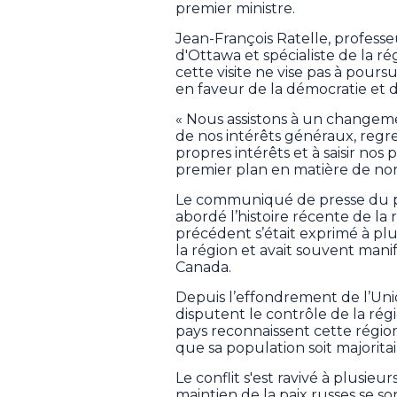
premier ministre.
Jean-François Ratelle, professeu
d'Ottawa et spécialiste de la r
cette visite ne vise pas à pou
en faveur de la démocratie et d
« Nous assistons à un changem
de nos intérêts généraux, regre
propres intérêts et à saisir nos
premier plan en matière de norm
Le communiqué de presse du p
abordé l’histoire récente de 
précédent s’était exprimé à plus
la région et avait souvent mani
Canada.
Depuis l’effondrement de l’Unio
disputent le contrôle de la ré
pays reconnaissent cette région
que sa population soit majorit
Le conflit s'est ravivé à plusieu
maintien de la paix russes se s