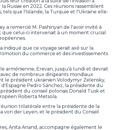
is leur création à la suite de l'invasion à
r la Russie en 2022. Ces réunions rassemblent
, tels que l'Islande, la Turquie et l'Ukraine elle-
y a remercié M. Pashinyan de l'avoir invité à
t que celui-ci intervenait à un moment crucial
uropéennes.
a indiqué que ce voyage serait axé sur la
 promotion du commerce et des investissements
ale arménienne, Erevan, jusqu'à lundi et devrait
les avec de nombreux dirigeants mondiaux
le président ukrainien Volodymyr Zelensky,
 d'Espagne Pedro Sánchez, la présidente du
le président du conseil polonais Donald Tusk et
ropéen Roberta Metsola.
éunion trilatérale entre la présidente de la
von der Leyen, et le président du Conseil
gères, Anita Anand, accompagne également le