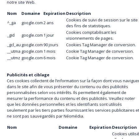
notre site Web.
Nom
Domaine
Expiration
Description
Cookies de suivi de session sur le site
^_ga
google.com
2 ans
des fins de statistiques.
Cookies comptabilisant les
_gid
google.com
1 jour
visionnements de pages.
_gcl_au
google.com
90 jours
Cookies Tag Manager de conversion.
__utma
google.com
1 mois
Cookie Tag Manager de conversion.
__utmz
google.com
6 mois
Cookie Tag Manager de conversion.
Publicités et ciblage
Ces cookies collectent de l’information sur la façon dont vous navigue
dans le site afin de vous présenter du contenu ou des publicités
personnalisées selon vos intérêts. Ils permettent également de
mesurer la performance du contenu et des publicités. Veuillez noter
que les données personnelles et les identifiants sont utilisés
seulement par les tiers parties fournissant les services publicitaires e
ne sont pas sauvegardés par Néomédia.
Nom
Domaine
Expiration
Description
Cookies utilis