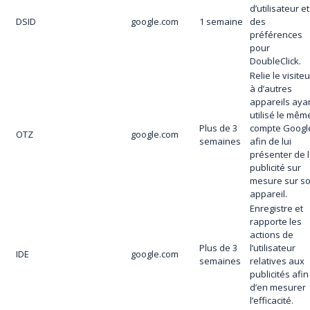
d’utilisateur et
DSID
google.com
1 semaine
des
préférences
pour
DoubleClick.
Relie le visiteu
à d’autres
appareils aya
utilisé le mêm
Plus de 3
compte Googl
OTZ
google.com
semaines
afin de lui
présenter de 
publicité sur
mesure sur s
appareil.
Enregistre et
rapporte les
actions de
Plus de 3
l’utilisateur
IDE
google.com
semaines
relatives aux
publicités afin
d’en mesurer
l’efficacité.