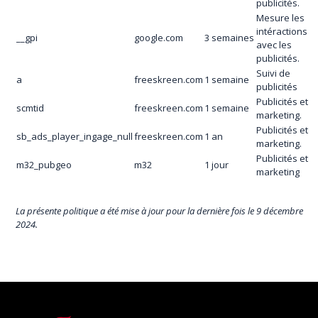
publicités.
Mesure les
intéractions
__gpi
google.com
3 semaines
avec les
publicités.
Suivi de
a
freeskreen.com
1 semaine
publicités
Publicités et
scmtid
freeskreen.com
1 semaine
marketing.
Publicités et
sb_ads_player_ingage_null
freeskreen.com
1 an
marketing.
Publicités et
m32_pubgeo
m32
1 jour
marketing
La présente politique a été mise à jour pour la dernière fois le 9 décembre
2024.