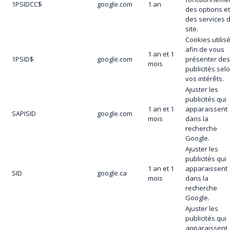
1PSIDCC$
google.com
1 an
des options e
des services 
site.
Cookies utilis
afin de vous
1 an et 1
1PSID$
google.com
présenter de
mois
publicités sel
vos intérêts.
Ajuster les
publicités qui
1 an et 1
apparaissent
SAPISID
google.com
mois
dans la
recherche
Google.
Ajuster les
publicités qui
1 an et 1
apparaissent
SID
google.ca
mois
dans la
recherche
Google.
Ajuster les
publicités qui
apparaissent