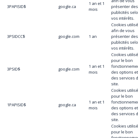
afin de vous
1 an et 1
3PAPISID$
google.ca
présenter de
mois
publicités sel
vos intérêts.
Cookies utilis
afin de vous
3PSIDCC$
google.com
1 an
présenter de
publicités sel
vos intérêts.
Cookies utilis
pour le bon
1 an et 1
fonctionneme
3PSID$
google.com
mois
des options e
des services 
site.
Cookies utilis
pour le bon
1 an et 1
fonctionneme
1PAPISID$
google.ca
mois
des options e
des services 
site.
Cookies utilis
pour le bon
fonctionneme