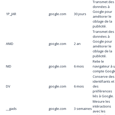
Transmet des
données à
Google pour
1P_JAR
google.com
30 jours
améliorer le
ciblage de la
publicité.
Transmet des
données à
Google pour
ANID
google.com
2 an
améliorer le
ciblage de la
publicité.
Relie le
NID
google.com
6 mois
navigateur à 
compte Googl
Conserve des
identifiants et
DV
google.com
6 mois
des
préférences
liés à Google.
Mesure les
intéractions
__gads
google.com
3 semaines
avec les