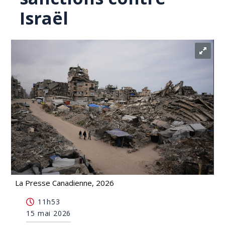
Israël
La Presse Canadienne, 2026
D'anciens diplomates canadiens exhortent Ottawa
11h53
à imposer des sanctions contre Israël
15 mai 2026