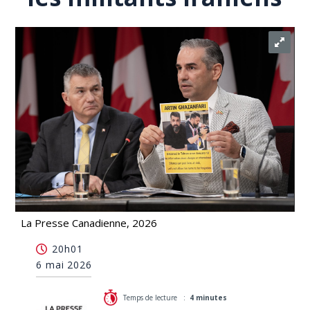
La Presse Canadienne, 2026
Des associations appellent Ottawa à soutenir
20h01
davantage les militants iraniens
6 mai 2026
Temps de lecture :
4 minutes