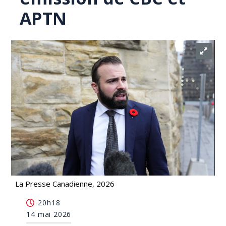
APTN
La Presse Canadienne, 2026
Des conservateurs exigent des explications sur
20h18
une émission de CBC et APTN
14 mai 2026