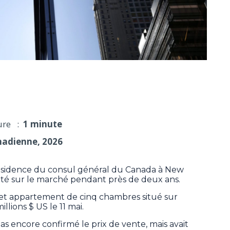
ral du Canada à New York a été vendue
ure :
1 minute
nadienne, 2026
idence du consul général du Canada à New
été sur le marché pendant près de deux ans.
cet appartement de cinq chambres situé sur
lions $ US le 11 mai.
as encore confirmé le prix de vente, mais avait