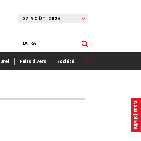
EXTRA
+
turel
Faits divers
Société
Nous joindre