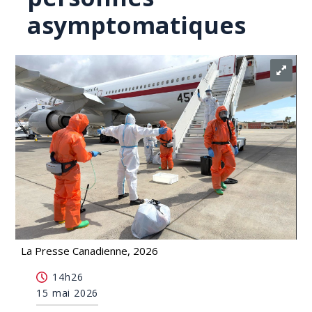
asymptomatiques
La Presse Canadienne, 2026
L'Ontario procède au dépistage de l'hantavirus
14h26
chez 10 personnes asymptomatiques
15 mai 2026