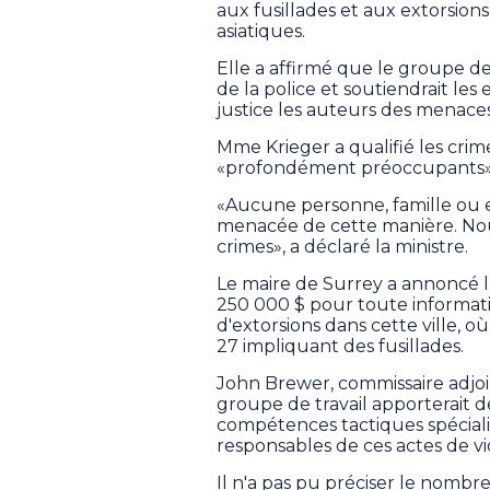
aux fusillades et aux extorsions 
asiatiques.
Elle a affirmé que le groupe de t
de la police et soutiendrait le
justice les auteurs des menaces
Mme Krieger a qualifié les cri
«profondément préoccupants»
«Aucune personne, famille ou e
menacée de cette manière. Nous
crimes», a déclaré la ministre.
Le maire de Surrey a annoncé 
250 000 $ pour toute informa
d'extorsions dans cette ville, o
27 impliquant des fusillades.
John Brewer, commissaire adjoin
groupe de travail apporterait 
compétences tactiques spécialis
responsables de ces actes de vio
Il n'a pas pu préciser le nombre