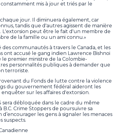
t constamment mis à jour et triés par le
aque jour. Il diminuera également, car
onnus, tandis que d'autres agissent de manière
. L'extorsion peut être le fait d'un membre de
bre de la famille ou un ami connu.»
ué des communautés à travers le Canada, et les
ons ont accusé le gang indien Lawrence Bishnoi
é le premier ministre de la Colombie-
utres personnalités publiques à demander que
n terroriste.
provenant du Fonds de lutte contre la violence
ngs du gouvernement fédéral aideront les
enquêter sur les affaires d'extorsion.
 sera débloquée dans le cadre du même
 B.C. Crime Stoppers de poursuivre sa
n d’encourager les gens à signaler les menaces
les suspects.
e Canadienne