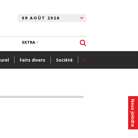
EXTRA
+
turel
Faits divers
Société
Nous joindre