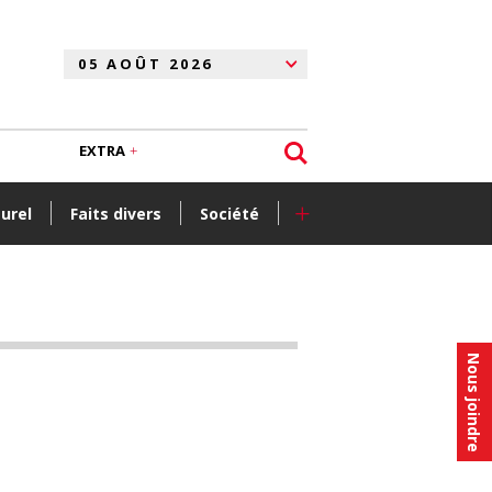
EXTRA
+
turel
Faits divers
Société
Nous joindre