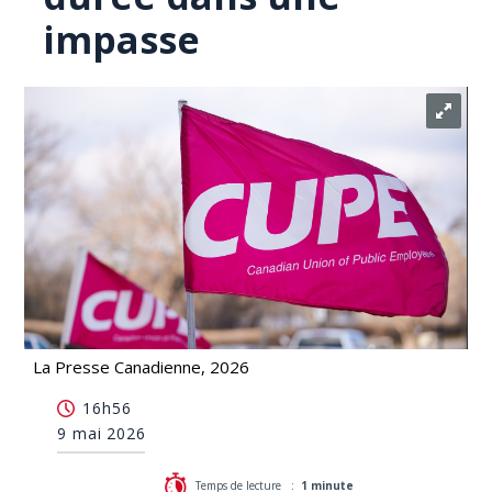
impasse
La Presse Canadienne, 2026
Le gouvernement de la N.-É. et le syndicat des
16h56
soins de longue durée dans une impasse
9 mai 2026
Temps de lecture :
1 minute