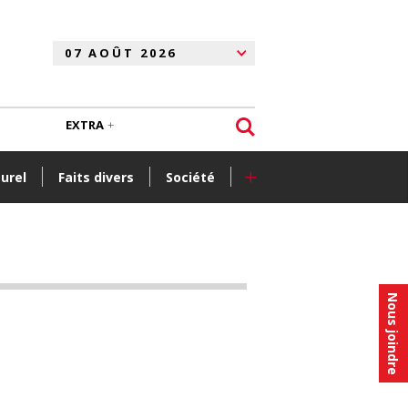
EXTRA
+
turel
Faits divers
Société
Nous joindre