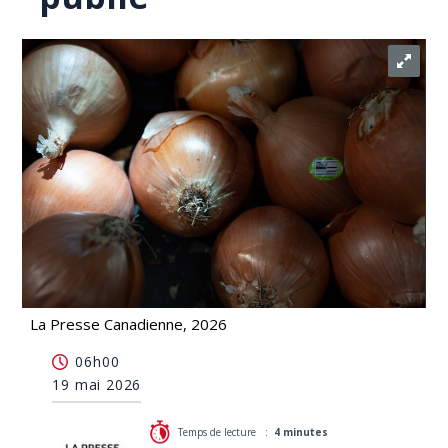
La Presse Canadienne, 2026
Le premier portrait de l'alimentation des
06h00
Québécois a été publié
19 mai 2026
Temps de lecture :
4 minutes