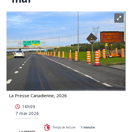
La Presse Canadienne, 2026
Les ingénieurs du gouvernement du Québec en
16h09
grève le 20 mai
7 mai 2026
Temps de lecture :
1 minute