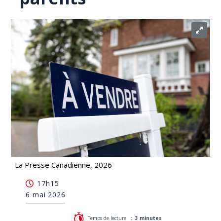
La Presse Canadienne, 2026
Les millénariaux deux fois plus susceptibles de
17h15
vivre chez leurs parents
6 mai 2026
Temps de lecture :
3 minutes