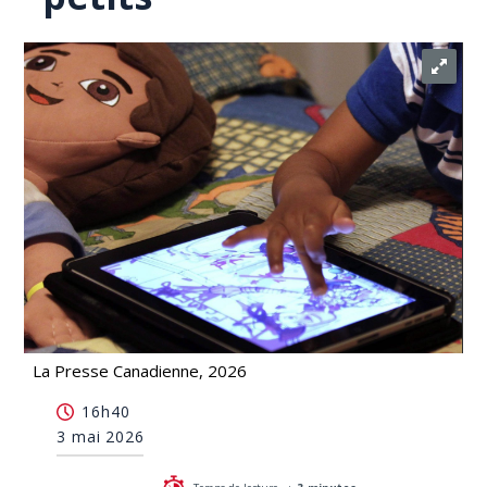
La Presse Canadienne, 2026
Les orthophonistes s'inquiètent du temps d'écran
16h40
des tout-petits
3 mai 2026