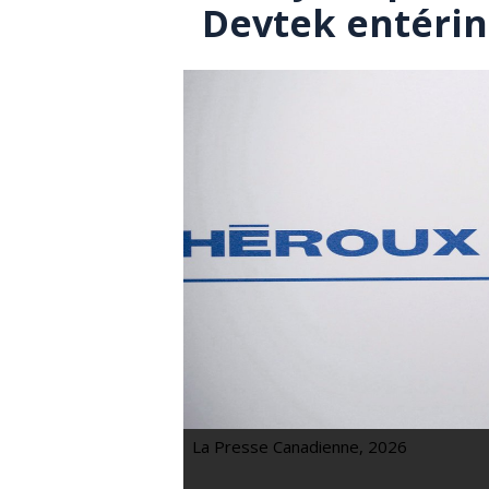
Devtek entérin
La Presse Canadienne, 2026
Les syndiqués d'Unifor chez Héroux-