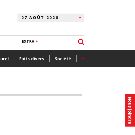
EXTRA
+
turel
Faits divers
Société
Nous joindre