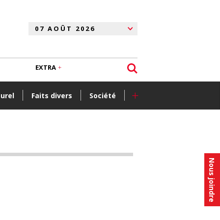
EXTRA
+
turel
Faits divers
Société
Nous joindre