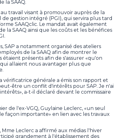
e la SAAQ.
 au travail visant à promouvoir auprès de la
l de gestion intégré (PGI), qui servira plus tard
forme SAAQclic. Le mandat avait également
de la SAAQ ainsi que les coûts et les bénéfices
GI.
s, SAP a notamment organisé des ateliers
'employés de la SAAQ afin de montrer le
 étaient présents afin de s'assurer «qu'on
s qui allaient nous avantager plus que
e.
vérificatrice générale a émis son rapport et
peut-être un conflit d'intérêts pour SAP. Je n'ai
'intérêts», a-t-il déclaré devant le commissaire
nier de l'ex-VGQ, Guylaine Leclerc, «un seul
de façon importante» en lien avec les travaux
s, Mme Leclerc a affirmé aux médias l'hiver
articipé grandement à l'établissement des