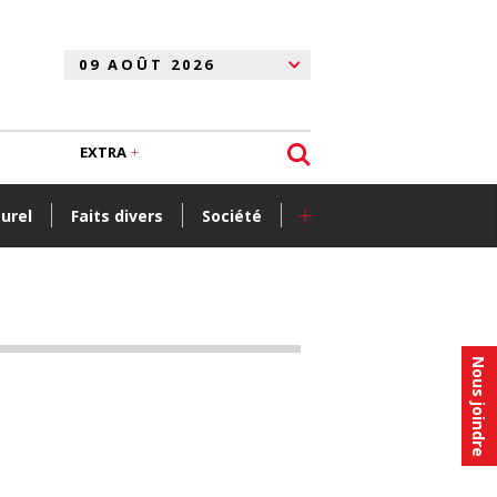
EXTRA
+
turel
Faits divers
Société
Nous joindre