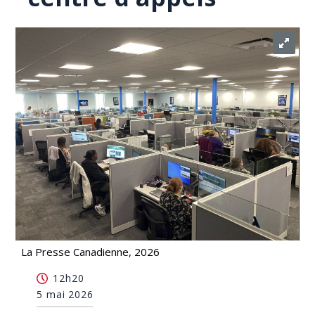
La Presse Canadienne, 2026
Télécoms: l'IA pour masquer les accents étrangers
12h20
dans un centre d'appels
5 mai 2026