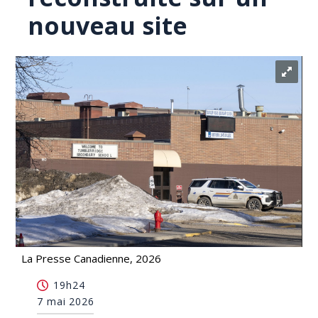
nouveau site
La Presse Canadienne, 2026
Tuerie de Tumbler Ridge: l'école sera démolie et
19h24
reconstruite sur un nouveau site
7 mai 2026