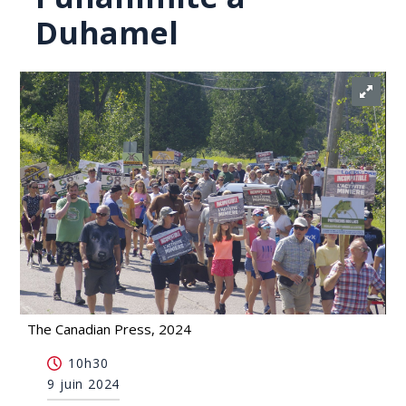
Duhamel
The Canadian Press, 2024
Un projet minier subventionné par le Pentagone
10h30
ne fait pas l'unanimité à Duhamel
9 juin 2024