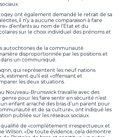
sociaux.
astoqey ont également demandé le retrait de sa
écites, il n’y a aucune comparaison à faire
tre» d’enfants au nom de l’État et du
scolaires sur le choix individuel des prénoms et
s autochtones de la communauté
nière disproportionnée par les positions et
ils dans un communiqué.
aqnn, qui représentent les neuf nations
 estiment qu'il est «offensant et
mparer les deux situations.
au Nouveau-Brunswick travaille avec des
 genre pour les faire sentir en sécurité n’est
 un enfant arraché des bras d’un parent pour
a communauté et de sa culture», ont indiqué les
tion publiée sur les réseaux sociaux.
 a qualifié de «complètement irrespectueux et
e Wilson. «De toute évidence, cela démontre