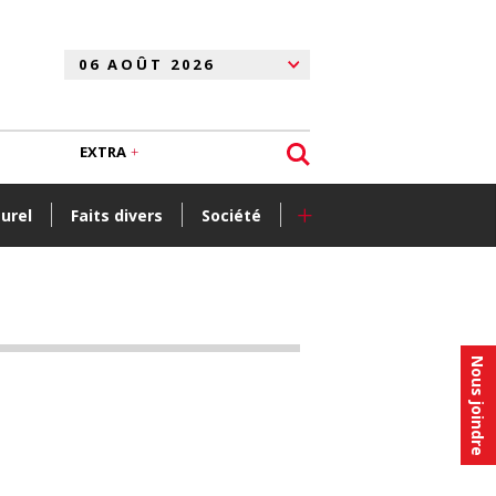
EXTRA
+
turel
Faits divers
Société
Nous joindre