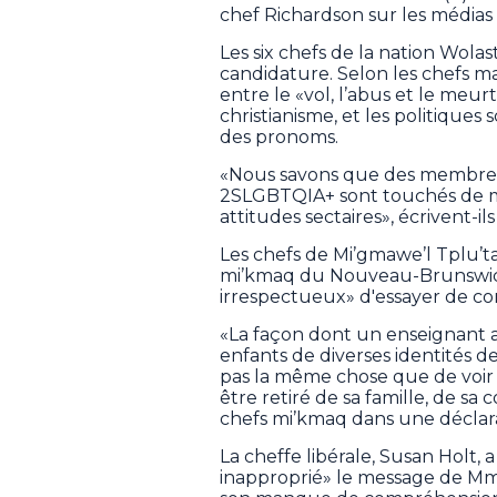
chef Richardson sur les médias 
Les six chefs de la nation Wol
candidature. Selon les chefs mal
entre le «vol, l’abus et le meur
christianisme, et les politiques 
des pronoms.
«Nous savons que des membre
2SLGBTQIA+ sont touchés de ma
attitudes sectaires», écrivent-
Les chefs de Mi’gmawe’l Tplu’t
mi’kmaq du Nouveau-Brunswick,
irrespectueux» d'essayer de co
«La façon dont un enseignant 
enfants de diverses identités de
pas la même chose que de voir
être retiré de sa famille, de s
chefs mi’kmaq dans une déclara
La cheffe libérale, Susan Holt,
inapproprié» le message de Mm