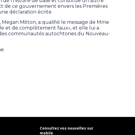
e l’histoire de base et constitue un autre
 de ce gouvernement envers les Premières
une déclaration écrite.
t, Megan Mitton, a qualifié le message de Mme
e et de complètement faux», et elle lui a
 des communautés autochtones du Nouveau-
ne
Consultez vos nouvelles sur
mobile.