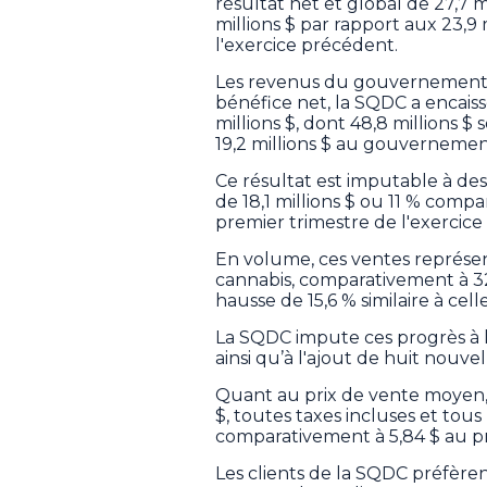
résultat net et global de 27,7 m
millions $ par rapport aux 23,
l'exercice précédent.
Les revenus du gouvernement n
bénéfice net, la SQDC a encais
millions $, dont 48,8 millions
19,2 millions $ au gouvernemen
Ce résultat est imputable à des 
de 18,1 millions $ ou 11 % comp
premier trimestre de l'exercic
En volume, ces ventes représe
cannabis, comparativement à 32
hausse de 15,6 % similaire à cel
La SQDC impute ces progrès à 
ainsi qu’à l'ajout de huit nouve
Quant au prix de vente moyen, 
$, toutes taxes incluses et tou
comparativement à 5,84 $ au p
Les clients de la SQDC préfèren