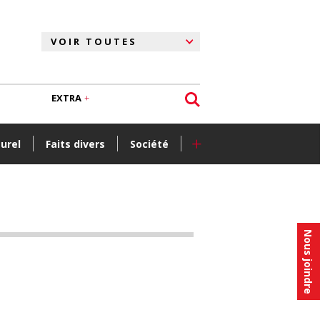
EXTRA
+
turel
Faits divers
Société
Nous joindre