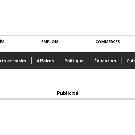
CÈS
EMPLOIS
COMMERCES
ts et loisirs
Affaires
Politique
Éducation
Cul
Publicité