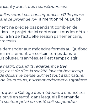
nce, il y aurait des «
conséquences
».
uelles seront ces conséquences-là? Je pense
ans ce projet de loi
», a mentionné M. Dubé.
ent ne précise pas pendant combien de
ion. Le projet de loi contenant tous les détails
ci la fin de l'actuelle session parlementaire,
prochain.
e de demander aux médecins formés au Québec
nt minimalement un certain temps dans le
 plusieurs années, et il est temps d'agir.
 matin, quand ils regardent ça très
a, c'est de dire: la société investit beaucoup
dollars, je pense qu'il est tout à fait naturel
e de leurs cours, puissent redonner au système
alors que le Collège des médecins a énoncé ses
e privé en santé, dans lesquels il demande
du secteur privé en santé soit suspendue