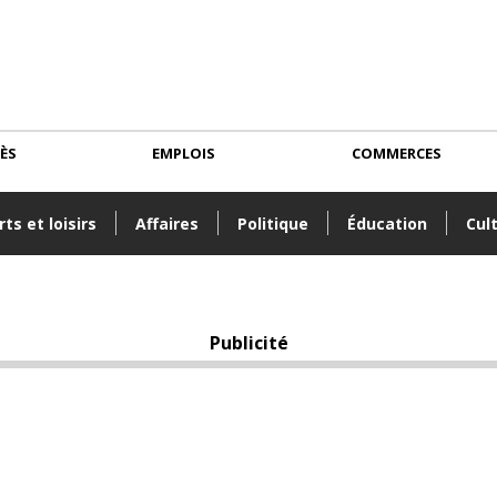
CÈS
EMPLOIS
COMMERCES
ts et loisirs
Affaires
Politique
Éducation
Cul
Publicité