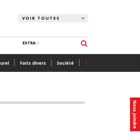
EXTRA
+
turel
Faits divers
Société
Nous joindre