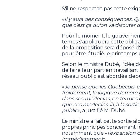
S'il ne respectait pas cette exige
«
Il y aura des conséquences. Q
que c'est ça qu'on va discuter d
Pour le moment, le gouvernem
temps s'appliquera cette obligat
de la proposition sera déposé d'i
pour être étudié le printemps 
Selon le ministre Dubé, l'idé
de faire leur part en travailla
réseau public est abordée depuis
«
Je pense que les Québécois, ce
froidement, la logique derrière ç
dans ses médecins, en termes de 
que ces médecins-là, à la sorti
public
», a justifié M. Dubé.
Le ministre a fait cette sortie 
propres principes concernant l
notamment que «
l’expansion 
immédiatement
».