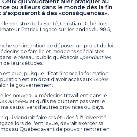
Ceux qui voudraient aller pratiquer au
nce ou ailleurs dans le monde dès la fin
c s'exposeront à des «conséquences».
n le ministre de la Santé, Christian Dubé, lors
imateur Patrick Lagacé sur les ondes du 98.5,
nche son intention de déposer un projet de loi
édecins de famille et médecins spécialistes
dans le réseau public québécois «
pendant les
in de leurs études.
n est que, puisque l'État finance la formation
lation est en droit d'avoir accès aux «
soins
 valoir le gouvernement.
 les nouveaux médecins travaillent dans le
ues années
» et qu'ils ne quittent pas vers le
 mais aussi, vers d'autres provinces ou pays.
 qui viendrait faire ses études à l'Université
gacé lors de l'entrevue, devrait exercer sa
emps au Québec avant de pouvoir rentrer en