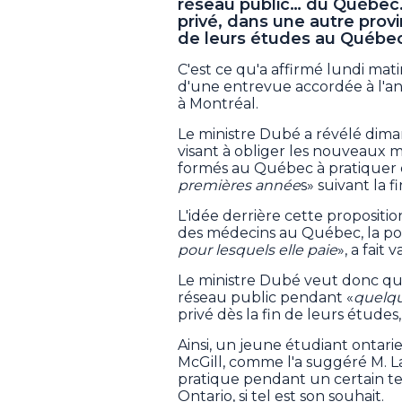
réseau public… du Québec. 
privé, dans une autre provi
de leurs études au Québe
C'est ce qu'a affirmé lundi mati
d'une entrevue accordée à l'an
à Montréal.
Le ministre Dubé a révélé dima
visant à obliger les nouveaux m
formés au Québec à pratiquer 
premières année
s» suivant la f
L'idée derrière cette propositio
des médecins au Québec, la popu
pour lesquels elle paie
», a fait
Le ministre Dubé veut donc que
réseau public pendant «
quelq
privé dès la fin de leurs études,
Ainsi, un jeune étudiant ontarien
McGill, comme l'a suggéré M. La
pratique pendant un certain t
Ontario, si tel est son souhait.