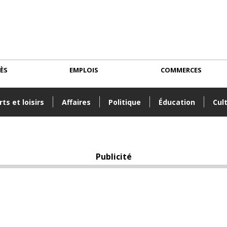
CÈS
EMPLOIS
COMMERCES
ts et loisirs
Affaires
Politique
Éducation
Cul
Publicité