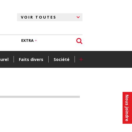
EXTRA
+
turel
Faits divers
Société
Nous joindre