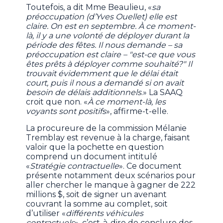
Toutefois, a dit Mme Beaulieu, «
sa
préoccupation (d’Yves Ouellet) elle est
claire. On est en septembre. À ce moment-
là, il y a une volonté de déployer durant la
période des fêtes. Il nous demande – sa
préoccupation est claire – "est-ce que vous
êtes prêts à déployer comme souhaité?" Il
trouvait évidemment que le délai était
court, puis il nous a demandé si on avait
besoin de délais additionnels
.» La SAAQ
croit que non. «
À ce moment-là, les
voyants sont positifs
», affirme-t-elle.
La procureure de la commission Mélanie
Tremblay est revenue à la charge, faisant
valoir que la pochette en question
comprend un document intitulé
«
Stratégie contractuelle
». Ce document
présente notamment deux scénarios pour
aller chercher le manque à gagner de 222
millions $, soit de signer un avenant
couvrant la somme au complet, soit
d’utiliser «
différents véhicules
contractuels
», c’est-à-dire de conclure des