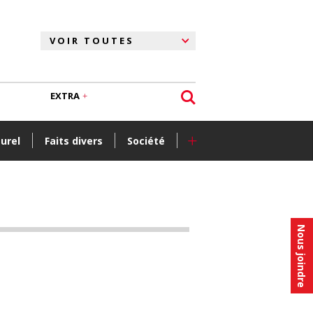
EXTRA
+
turel
Faits divers
Société
Nous joindre