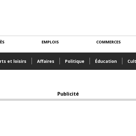
CÈS
EMPLOIS
COMMERCES
ts et loisirs
Affaires
Politique
Éducation
Cul
Publicité