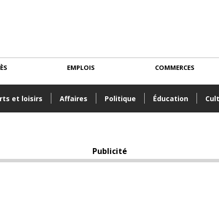
CÈS
EMPLOIS
COMMERCES
ts et loisirs
Affaires
Politique
Éducation
Cul
Publicité