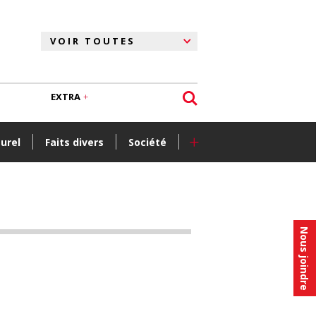
EXTRA
+
turel
Faits divers
Société
Nous joindre