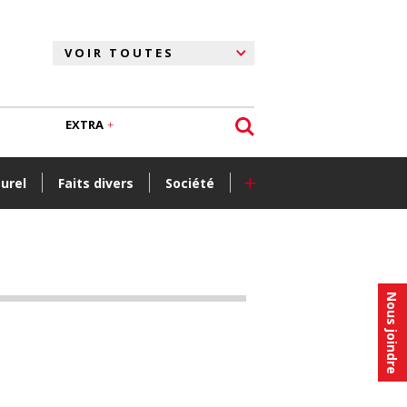
EXTRA
+
turel
Faits divers
Société
Nous joindre