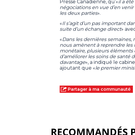
Presse Canadienne, qu’«
il a é
négociations en vue d’en venir 
les deux parties
».
«
Il s’agit d’un pas important da
suite d’un échange direct
» ave
«
Dans les dernières semaines, 
nous amènent à reprendre les n
monétaire, plusieurs éléments
d’améliorer les soins de sant
davantage
», a indiqué le cabin
ajoutant que «
le premier minis
Partager à ma communauté
RECOMMANDÉS 