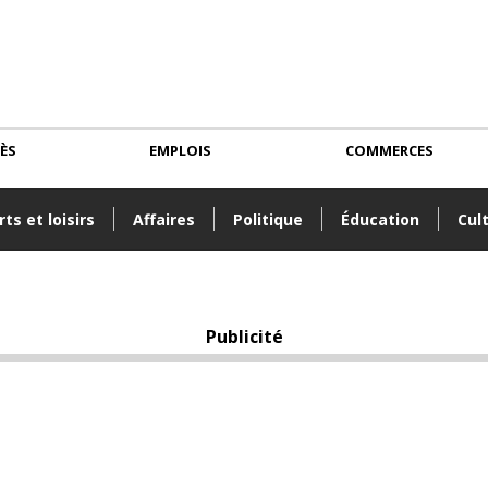
CÈS
EMPLOIS
COMMERCES
ts et loisirs
Affaires
Politique
Éducation
Cul
Publicité