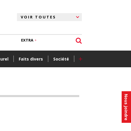
EXTRA
+
turel
Faits divers
Société
Nous joindre