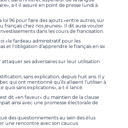
ire», a-t-il assuré en point de presse lundi à
a loi 96 pour faire des ajouts «entre autres, sur
 français chez nos jeunes». Il dit aussi vouloir
vestissements dans les cours de francisation.
loi «le fardeau administratif pour les
s et l'obligation d’apprendre le français en six
r attaquer ses adversaires sur leur utilisation
ustification, sans explication, depuis huit ans. Il y
c qui ont mentionné qu’ils allaient l’utiliser à
 quoi sans explications», a-t-il lancé.
s’est dit «en faveur» du maintien de la clause
ompait ainsi avec une promesse électorale de
oqué des questionnements au sein des élus
er une rencontre avec son caucus.