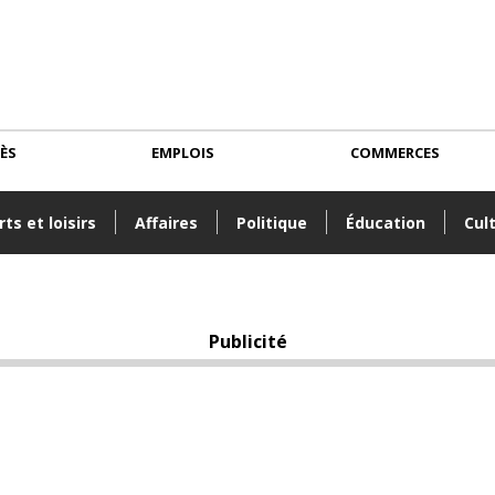
CÈS
EMPLOIS
COMMERCES
ts et loisirs
Affaires
Politique
Éducation
Cul
Publicité