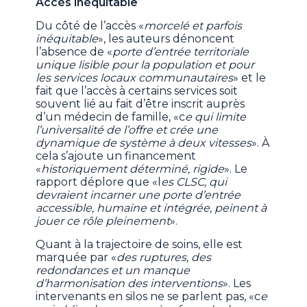
Accès inéquitable
Du côté de l’accès «
morcelé et parfois
inéquitable
», les auteurs dénoncent
l’absence de «
porte d’entrée territoriale
unique lisible pour la population et pour
les services locaux communautaires
» et le
fait que l’accès à certains services soit
souvent lié au fait d’être inscrit auprès
d’un médecin de famille, «c
e qui limite
l’universalité de l’offre et crée une
dynamique de système à deux vitesses
». À
cela s’ajoute un financement
«
historiquement déterminé, rigide
». Le
rapport déplore que «l
es CLSC, qui
devraient incarner une porte d’entrée
accessible, humaine et intégrée, peinent à
jouer ce rôle pleinement
».
Quant à la trajectoire de soins, elle est
marquée par «
des ruptures, des
redondances et un manque
d’harmonisation des interventions
». Les
intervenants en silos ne se parlent pas, «c
e