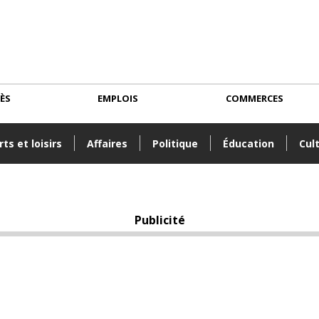
CÈS
EMPLOIS
COMMERCES
ts et loisirs
Affaires
Politique
Éducation
Cul
Publicité