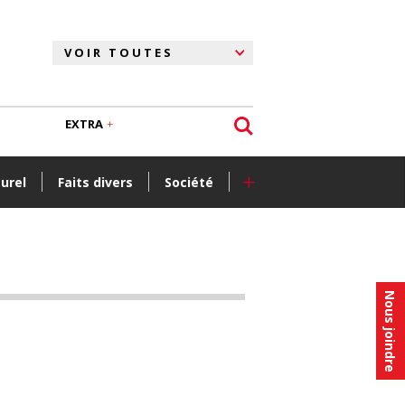
EXTRA
+
turel
Faits divers
Société
Nous joindre