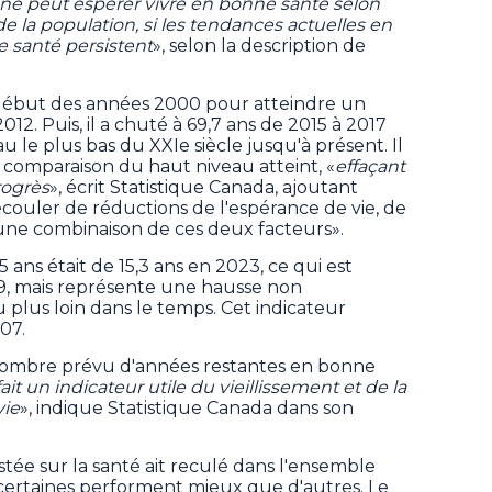
ne peut espérer vivre en bonne santé selon
 la population, si les tendances actuelles en
e santé persistent
», selon la description de
 début des années 2000 pour atteindre un
12. Puis, il a chuté à 69,7 ans de 2015 à 2017
 le plus bas du XXIe siècle jusqu'à présent. Il
en comparaison du haut niveau atteint, «
effaçant
rogrès
», écrit Statistique Canada, ajoutant
couler de réductions de l'espérance de vie, de
'une combinaison de ces deux facteurs».
5 ans était de 15,3 ans en 2023, ce qui est
9, mais représente une hausse non
 plus loin dans le temps. Cet indicateur
007.
 nombre prévu d'années restantes en bonne
ait un indicateur utile du vieillissement et de la
vie
», indique Statistique Canada dans son
stée sur la santé ait reculé dans l'ensemble
certaines performent mieux que d'autres. Le