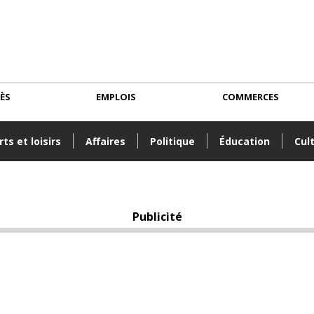
CÈS
EMPLOIS
COMMERCES
ts et loisirs
Affaires
Politique
Éducation
Cul
Publicité