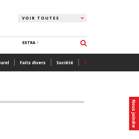
EXTRA
+
turel
Faits divers
Société
Nous joindre