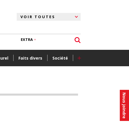
EXTRA
+
turel
Faits divers
Société
Nous joindre