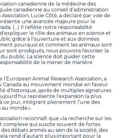
sociation canadienne de la médecine des
guée canadienne au conseil d’administration
ssociation, Lucie Côté, a déclaré par voie de
résente une avancée majeure pour la
da. (…) Il reflète notre responsabilité
’expliquer le rôle des animaux en science et
ublic grâce à l’ouverture et aux données
irement pourquoi et comment les animaux sont
 leur sont prodigués, nous pouvons favoriser la
du public. La science doit guider cette
 responsabilité de la mener de manière
e l’European Animal Research Association, a
 du Canada au mouvement mondial en faveur
ifié d’historique, après de multiples signatures
ujourd’hui représente l’expansion la plus
ce jour, intégrant pleinement l’une des
es au monde.»
ociation reconnaît que «la recherche sur les
et complexe qui suscite souvent de fortes
des débats animés au sein de la société, des
Cela rend d’autant plus important pour la