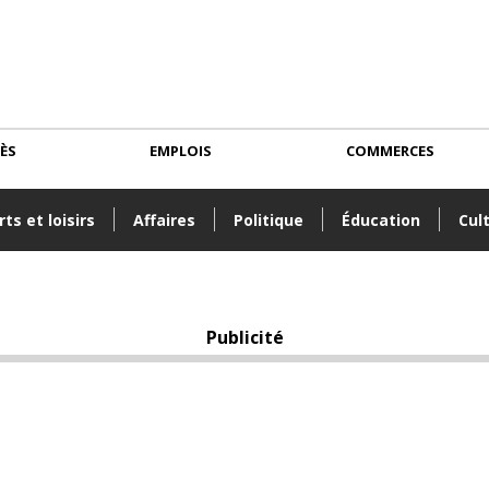
CÈS
EMPLOIS
COMMERCES
ts et loisirs
Affaires
Politique
Éducation
Cul
Publicité