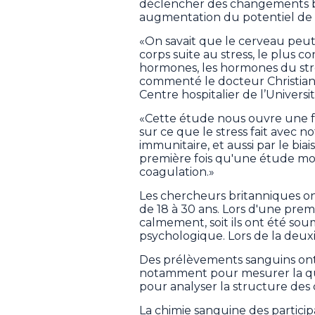
déclencher des changements bi
augmentation du potentiel de c
«On savait que le cerveau peu
corps suite au stress, le plus 
hormones, les hormones du stres
commenté le docteur Christian 
Centre hospitalier de l’Universi
«Cette étude nous ouvre une 
sur ce que le stress fait avec n
immunitaire, et aussi par le bi
première fois qu'une étude mon
coagulation.»
Les chercheurs britanniques o
de 18 à 30 ans. Lors d'une premiè
calmement, soit ils ont été so
psychologique. Lors de la deuxièm
Des prélèvements sanguins ont 
notamment pour mesurer la quan
pour analyser la structure des c
La chimie sanguine des partici