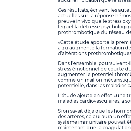
aucune indication que le stress
Ces résultats, écrivent les aute
actuelles sur la réponse hémos
preuve in vivo que le stress ox
lequel la détresse psychologi
prothrombotique du réseau de 
«Cette étude apporte la premiè
aigu augmente la formation de
d’altérations prothrombotiques 
Dans l’ensemble, poursuivent-
stress émotionnel de courte dur
augmenter le potentiel thrombot
comme un maillon mécanistique
potentielle, dans les maladies ca
L'étude ajoute en effet «une tro
maladies cardiovasculaires, a s
Si on savait déjà que les horm
des artères, ce qui aura un effet
système immunitaire pouvait êt
maintenant que la coagulation 