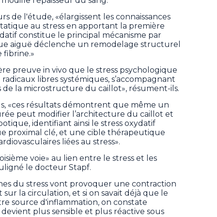
 modifie l'épaisseur du sang.
urs de l'étude, «élargissent les connaissances
tatique au stress en apportant la première
ydatif constitue le principal mécanisme par
que aiguë déclenche un remodelage structurel
fibrine.»
re preuve in vivo que le stress psychologique
 radicaux libres systémiques, s’accompagnant
de la microstructure du caillot», résument-ils.
ils, «ces résultats démontrent que même un
ée peut modifier l’architecture du caillot et
ique, identifiant ainsi le stress oxydatif
 proximal clé, et une cible thérapeutique
rdiovasculaires liées au stress».
isième voie» au lien entre le stress et les
ouligné le docteur Stapf.
ones du stress vont provoquer une contraction
 sur la circulation, et si on savait déjà que le
re source d'inflammation, on constate
devient plus sensible et plus réactive sous