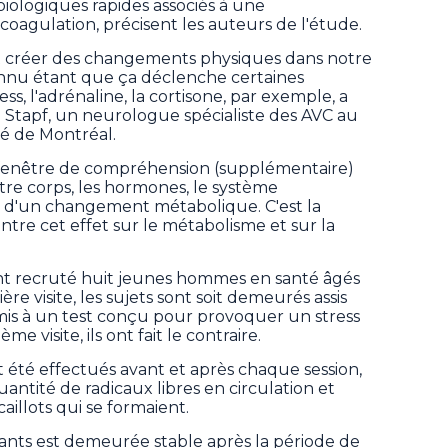
ologiques rapides associés à une
oagulation, précisent les auteurs de l'étude.
t créer des changements physiques dans notre
connu étant que ça déclenche certaines
s, l'adrénaline, la cortisone, par exemple, a
Stapf, un neurologue spécialiste des AVC au
té de Montréal.
fenêtre de compréhension (supplémentaire)
otre corps, les hormones, le système
ais d'un changement métabolique. C'est la
tre cet effet sur le métabolisme et sur la
nt recruté huit jeunes hommes en santé âgés
re visite, les sujets sont soit demeurés assis
umis à un test conçu pour provoquer un stress
e visite, ils ont fait le contraire.
été effectués avant et après chaque session,
tité de radicaux libres en circulation et
aillots qui se formaient.
pants est demeurée stable après la période de