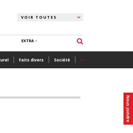
EXTRA
+
turel
Faits divers
Société
Nous joindre