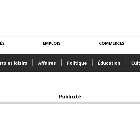
CÈS
EMPLOIS
COMMERCES
ts et loisirs
Affaires
Politique
Éducation
Cul
Publicité