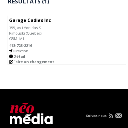
RÉSULTATS (1)
Garage Cadiex Inc
355, av Léonidas S
Rimouski
(
Québec
)
G5M 1A1
418-723-2216
Direction
Détail
Faire un changement
Suivez-nous