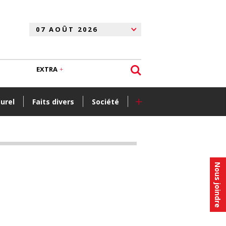
EXTRA
+
turel
Faits divers
Société
Nous joindre