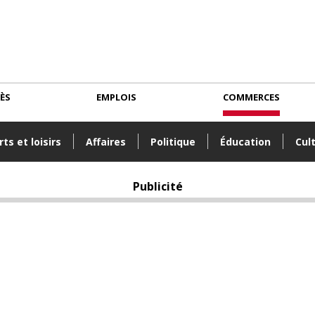
CÈS
EMPLOIS
COMMERCES
ts et loisirs
Affaires
Politique
Éducation
Cul
Publicité