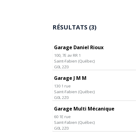
RÉSULTATS (3)
Garage Daniel Rioux
100, 7E av RR 1
Saint-Fabien
(
Québec
)
G0L 2Z0
Garage J M M
130 1 rue
Saint-Fabien
(
Québec
)
G0L 2Z0
Garage Multi Mécanique
60 1E rue
Saint-Fabien
(
Québec
)
G0L 2Z0