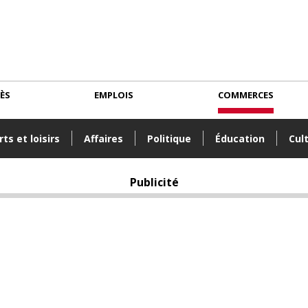
CÈS
EMPLOIS
COMMERCES
ts et loisirs
Affaires
Politique
Éducation
Cul
Publicité