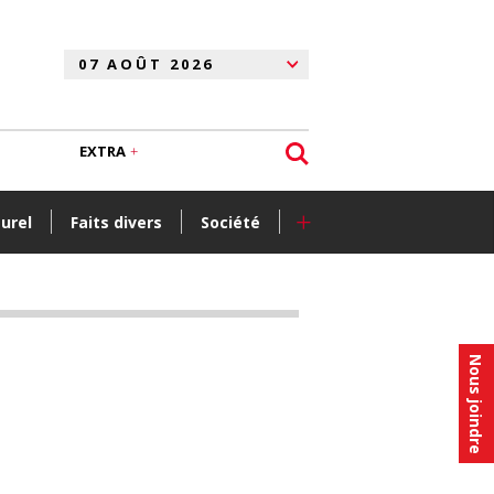
EXTRA
+
turel
Faits divers
Société
Nous joindre