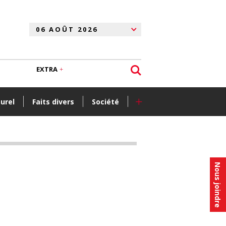
EXTRA
+
turel
Faits divers
Société
Nous joindre