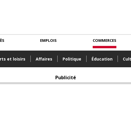
CÈS
EMPLOIS
COMMERCES
ts et loisirs
Affaires
Politique
Éducation
Cul
Publicité