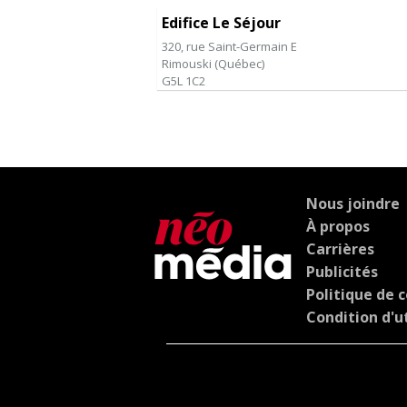
Edifice Le Séjour
320, rue Saint-Germain E
Rimouski
(
Québec
)
G5L 1C2
Nous joindre
À propos
Carrières
Publicités
Politique de c
Condition d'ut