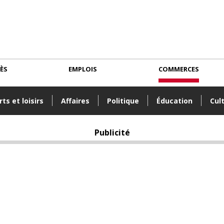
CÈS
EMPLOIS
COMMERCES
ts et loisirs
Affaires
Politique
Éducation
Cul
Publicité