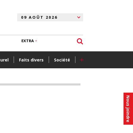
EXTRA
+
turel
Faits divers
Société
Nous joindre