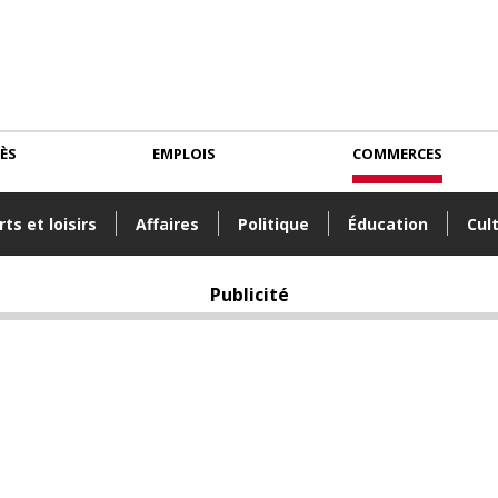
CÈS
EMPLOIS
COMMERCES
ts et loisirs
Affaires
Politique
Éducation
Cul
Publicité