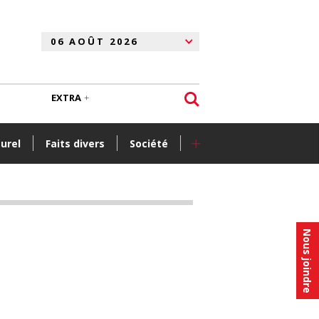
EXTRA
+
turel
Faits divers
Société
Nous joindre