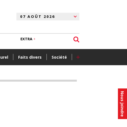
EXTRA
+
turel
Faits divers
Société
Nous joindre