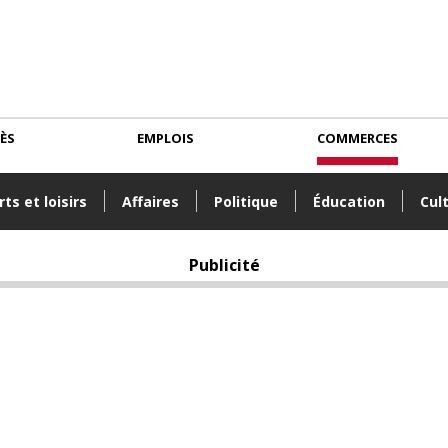
CÈS
EMPLOIS
COMMERCES
ts et loisirs
Affaires
Politique
Éducation
Cul
Publicité