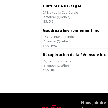
Cultures à Partager
214, av de la Cathédrale
Rimouski
(
Québec
)
G5L 5J2
Gaudreau Environnement Inc
350,avenue de L'industrie
Rimouski
(
Québec
)
G5M 1W4
Récupération de la Péninsule Inc
72, rue des Ateliers
Rimouski
(
Québec
)
G5M 1B2
Nous joindre