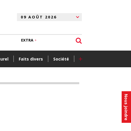
EXTRA
+
turel
Faits divers
Société
Nous joindre