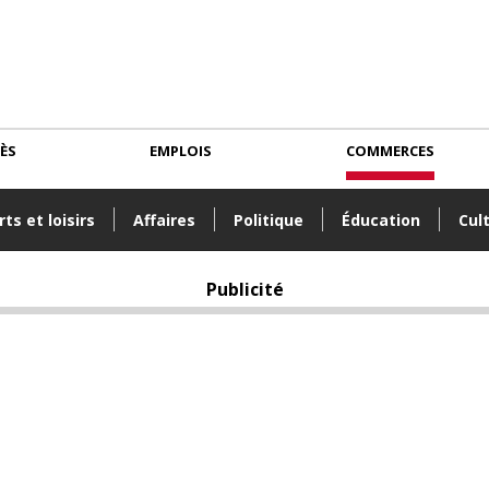
CÈS
EMPLOIS
COMMERCES
ts et loisirs
Affaires
Politique
Éducation
Cul
Publicité