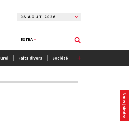
EXTRA
+
turel
Faits divers
Société
Nous joindre