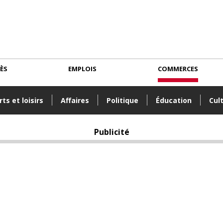
CÈS
EMPLOIS
COMMERCES
ts et loisirs
Affaires
Politique
Éducation
Cul
Publicité