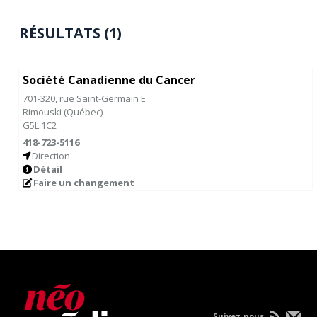
RÉSULTATS (1)
Société Canadienne du Cancer
701-320, rue Saint-Germain E
Rimouski
(
Québec
)
G5L 1C2
418-723-5116
Direction
Détail
Faire un changement
Suivez-nous