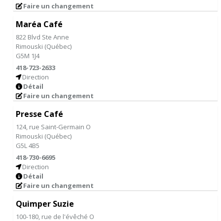
Faire un changement
Maréa Café
822 Blvd Ste Anne
Rimouski
(
Québec
)
G5M 1J4
418-723-2633
Direction
Détail
Faire un changement
Presse Café
124, rue Saint-Germain O
Rimouski
(
Québec
)
G5L 4B5
418-730-6695
Direction
Détail
Faire un changement
Quimper Suzie
100-180, rue de l'évêché O