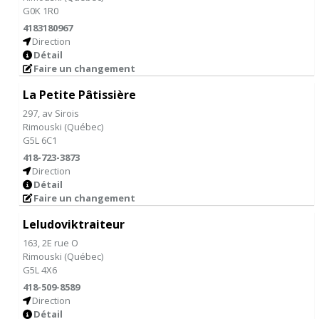
G0K 1R0
4183180967
Direction
Détail
Faire un changement
La Petite Pâtissière
297, av Sirois
Rimouski
(
Québec
)
G5L 6C1
418-723-3873
Direction
Détail
Faire un changement
Leludoviktraiteur
163, 2E rue O
Rimouski
(
Québec
)
G5L 4X6
418-509-8589
Direction
Détail