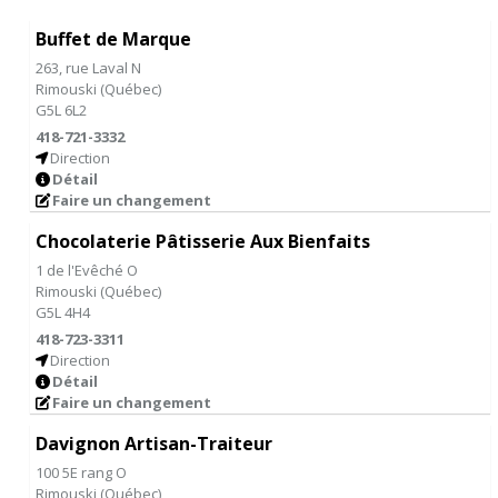
Buffet de Marque
263, rue Laval N
Rimouski
(
Québec
)
G5L 6L2
418-721-3332
Direction
Détail
Faire un changement
Chocolaterie Pâtisserie Aux Bienfaits
1 de l'Evêché O
Rimouski
(
Québec
)
G5L 4H4
418-723-3311
Direction
Détail
Faire un changement
Davignon Artisan-Traiteur
100 5E rang O
Rimouski
(
Québec
)