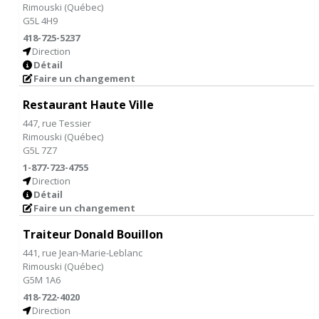
Rimouski
(
Québec
)
G5L 4H9
418-725-5237
Direction
Détail
Faire un changement
Restaurant Haute Ville
447, rue Tessier
Rimouski
(
Québec
)
G5L 7Z7
1-877-723-4755
Direction
Détail
Faire un changement
Traiteur Donald Bouillon
441, rue Jean-Marie-Leblanc
Rimouski
(
Québec
)
G5M 1A6
418-722-4020
Direction