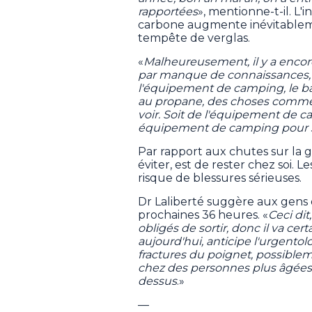
rapportées
», mentionne-t-il. L
carbone augmente inévitableme
tempête de verglas.
«
Malheureusement, il y a encor
par manque de connaissances, en
l'équipement de camping, le b
au propane, des choses comme ç
voir. Soit de l'équipement de c
équipement de camping pour s
Par rapport aux chutes sur la gl
éviter, est de rester chez soi. L
risque de blessures sérieuses.
Dr Laliberté suggère aux gens d
prochaines 36 heures. «
Ceci dit
obligés de sortir, donc il va c
aujourd'hui, anticipe l'urgentolo
fractures du poignet, possible
chez des personnes plus âgées, c
dessus
.»
—