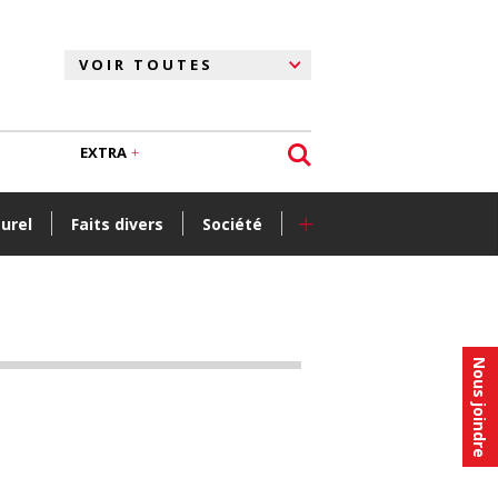
EXTRA
+
turel
Faits divers
Société
Nous joindre