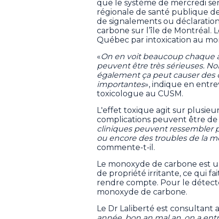
que le système de mercredi sera 
régionale de santé publique de
de signalements ou déclaration
carbone sur l’île de Montréal. L
Québec par intoxication au m
«
On en voit beaucoup chaque a
peuvent être très sérieuses. N
également ça peut causer des 
importantes
», indique en entr
toxicologue au CUSM.
L'effet toxique agit sur plusieu
complications peuvent être de 
cliniques peuvent ressembler p
ou encore des troubles de la m
commente-t-il.
Le monoxyde de carbone est un 
de propriété irritante, ce qui f
rendre compte. Pour le détecter
monoxyde de carbone.
Le Dr Laliberté est consultant
année, bon an mal an, on a ent