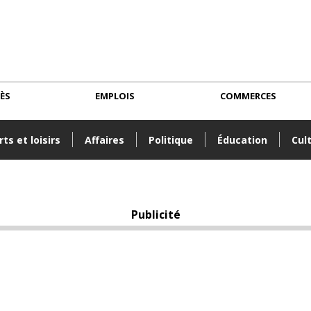
CÈS
EMPLOIS
COMMERCES
ts et loisirs
Affaires
Politique
Éducation
Cul
Publicité