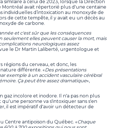
similaire à celui de 2023, lorsque la Direction
 Montréal avait répertorié plus d'une centaine
s individuelles d’intoxication au monoxyde de
ors de cette tempête, il y avait eu un décès au
onoxyde de carbone.
nnée et c'est sûr que les conséquences
on seulement elles peuvent causer la mort, mais
complications neurologiques assez
evue le Dr Martin Laliberté, urgentologue et
rs régions du cerveau, et donc, les
nature différente. «
Des présentations
ar exemple à un accident vasculaire cérébral
émoire. Ça peut être assez dramatique
»,
gaz incolore et inodore. Il n'a pas non plus
ait qu'une personne va s'intoxiquer sans s'en
, il est impératif d'avoir un détecteur de
 au Centre antipoison du Québec. «
Chaque
re 600 à 700 expositions qui nous sont