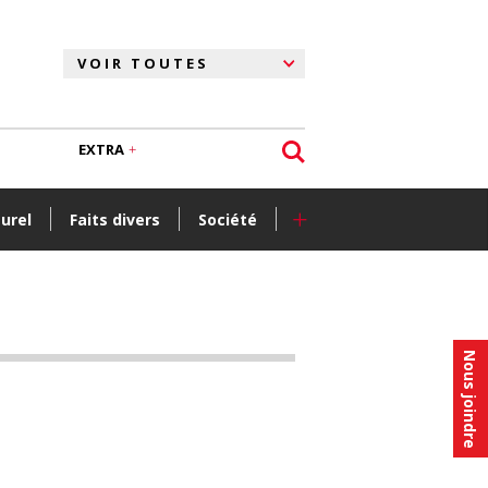
EXTRA
+
turel
Faits divers
Société
Nous joindre