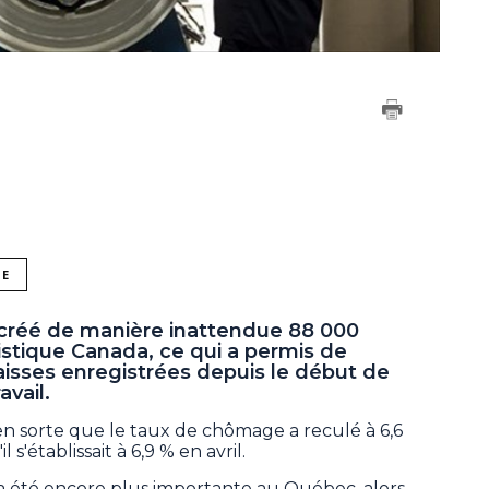
NE
créé de manière inattendue 88 000
istique Canada, ce qui a permis de
aisses enregistrées depuis le début de
avail.
 en sorte que le taux de chômage a reculé à 6,6
l s'établissait à 6,9 % en avril.
a été encore plus importante au Québec, alors