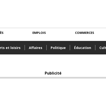
CÈS
EMPLOIS
COMMERCES
ts et loisirs
Affaires
Politique
Éducation
Cul
Publicité