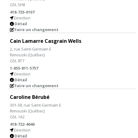
G5L 5H8
418-725-0107
Direction
Détail
Faire un changement
Cain Lamarre Casgrain Wells
2, rue Saint-Germain E
Rimouski
(
Québec
)
G5L 8T7
1-855-811-5757
Direction
Détail
Faire un changement
Caroline Bérubé
301-38, rue Saint-Germain E
Rimouski
(
Québec
)
G5L 1A2
418-722-4646
Direction
Détail