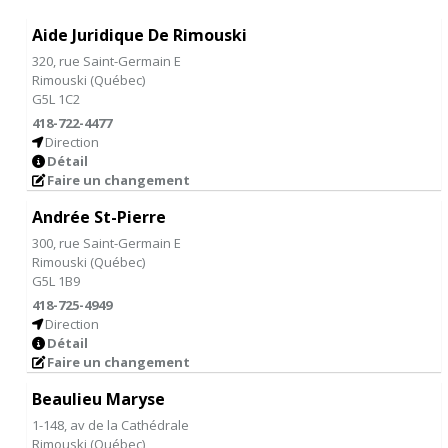
Aide Juridique De Rimouski
320, rue Saint-Germain E
Rimouski
(
Québec
)
G5L 1C2
418-722-4477
Direction
Détail
Faire un changement
Andrée St-Pierre
300, rue Saint-Germain E
Rimouski
(
Québec
)
G5L 1B9
418-725-4949
Direction
Détail
Faire un changement
Beaulieu Maryse
1-148, av de la Cathédrale
Rimouski
(
Québec
)