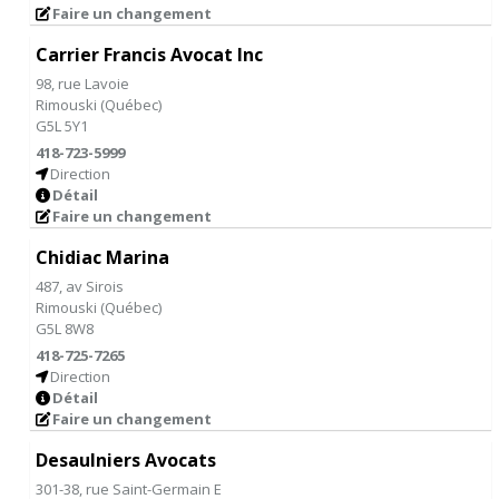
Faire un changement
Carrier Francis Avocat Inc
98, rue Lavoie
Rimouski
(
Québec
)
G5L 5Y1
418-723-5999
Direction
Détail
Faire un changement
Chidiac Marina
487, av Sirois
Rimouski
(
Québec
)
G5L 8W8
418-725-7265
Direction
Détail
Faire un changement
Desaulniers Avocats
301-38, rue Saint-Germain E