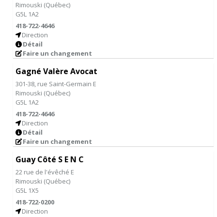
Rimouski
(
Québec
)
G5L 1A2
418-722-4646
Direction
Détail
Faire un changement
Gagné Valère Avocat
301-38, rue Saint-Germain E
Rimouski
(
Québec
)
G5L 1A2
418-722-4646
Direction
Détail
Faire un changement
Guay Côté S E N C
22 rue de l'évêché E
Rimouski
(
Québec
)
G5L 1X5
418-722-0200
Direction